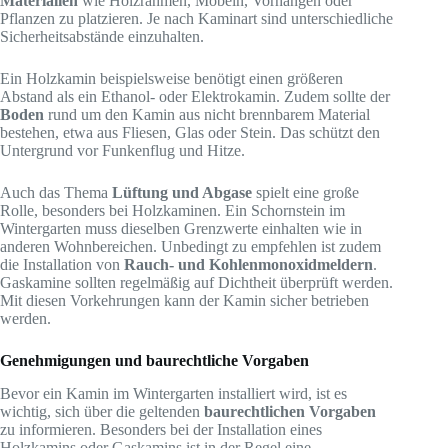
Materialien
wie Holzrahmen, Möbeln, Vorhängen oder
Pflanzen zu platzieren. Je nach Kaminart sind unterschiedliche
Sicherheitsabstände einzuhalten.
Ein Holzkamin beispielsweise benötigt einen größeren
Abstand als ein Ethanol- oder Elektrokamin. Zudem sollte der
Boden
rund um den Kamin aus nicht brennbarem Material
bestehen, etwa aus Fliesen, Glas oder Stein. Das schützt den
Untergrund vor Funkenflug und Hitze.
Auch das Thema
Lüftung und Abgase
spielt eine große
Rolle, besonders bei Holzkaminen. Ein Schornstein im
Wintergarten muss dieselben Grenzwerte einhalten wie in
anderen Wohnbereichen. Unbedingt zu empfehlen ist zudem
die Installation von
Rauch- und Kohlenmonoxidmeldern
.
Gaskamine sollten regelmäßig auf Dichtheit überprüft werden.
Mit diesen Vorkehrungen kann der Kamin sicher betrieben
werden.
Genehmigungen und baurechtliche Vorgaben
Bevor ein Kamin im Wintergarten installiert wird, ist es
wichtig, sich über die geltenden
baurechtlichen Vorgaben
zu informieren. Besonders bei der Installation eines
Holzkamins oder Gaskamins ist in der Regel eine